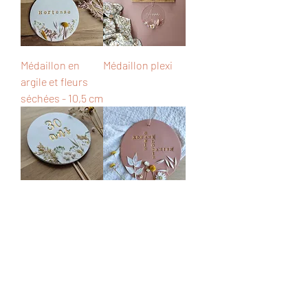
Médaillon en
Médaillon plexi
argile et fleurs
séchées - 10,5 cm
Cake topper -
Scrabble - 14 cm
10,5 cm
UNIQUES ET
PERSONNALISABLES
en fonction de vos besoins et envies