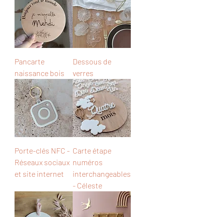
Pancarte
Dessous de
naissance bois
verres
Porte-clés NFC -
Carte étape
Réseaux sociaux
numéros
et site internet
interchangeables
- Céleste