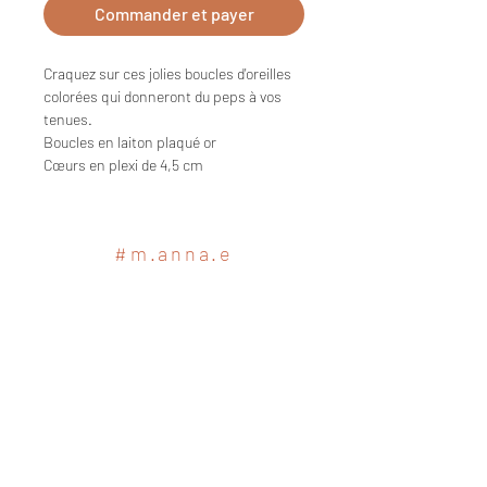
Commander et payer
Craquez sur ces jolies boucles d'oreilles
colorées qui donneront du peps à vos
tenues.
Boucles en laiton plaqué or
Cœurs en plexi de 4,5 cm
#m.anna.e
Ce site a été financé à l’aide du
FEDER dans le cadre de la réponse
de l’Union européenne à la pandémie
COVID-19. L’Europe s’engage à La
Réunion.