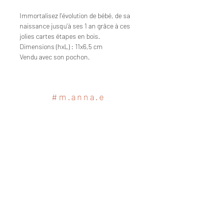
Immortalisez l'évolution de bébé, de sa
naissance jusqu'à ses 1 an grâce à ces
jolies cartes étapes en bois.
Dimensions (hxL) : 11x6,5 cm
Vendu avec son pochon.
#m.anna.e
Ce site a été financé à l’aide du
FEDER dans le cadre de la réponse
de l’Union européenne à la pandémie
COVID-19. L’Europe s’engage à La
Réunion.