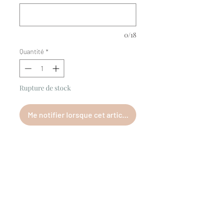
0/18
Quantité
*
Rupture de stock
Me notifier lorsque cet article est disponible
#m.anna.e
Ce site a été financé à l’aide du
FEDER dans le cadre de la réponse