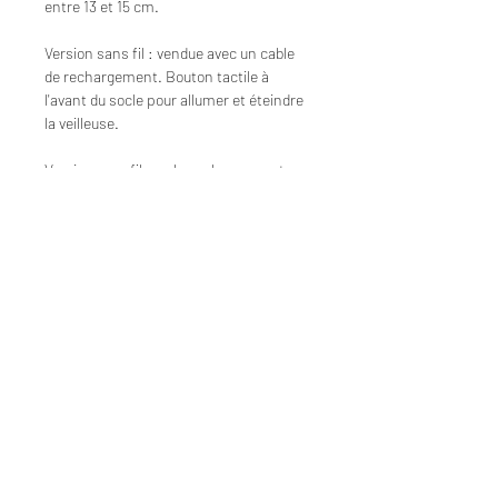
entre 13 et 15 cm.
Version sans fil : vendue avec un cable
de rechargement. Bouton tactile à
l'avant du socle pour allumer et éteindre
la veilleuse.
Version avec fil : se branche par port
USB (cf photo 2). Il suffit de la brancher
sur l'adaptateur d'un téléphone pour la
faire fonctionner sur secteur 😊
Prise secteur non incluse.
Conseil d'entretien : pour dépoussiérer
vos veilleuses, attention à n'utiliser que
des petits chiffons en microfibre pour
éviter les rayures ♡
Socle garanti 2 mois